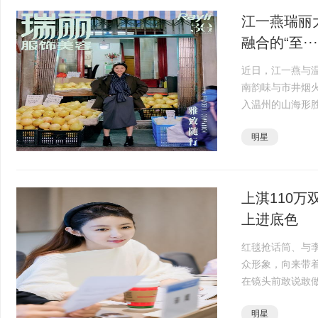
江一燕瑞丽
融合的“至···
近日，江一燕与
南韵味与市井烟
入温州的山海形
脉深度联动的诗
明星
象，而是成为连接·
上淇110
上进底色
红毯抢话筒、与李
众形象，向来带着
在镜头前敢说敢做
时攻读清华五道口
明星