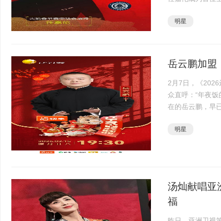
体跨界新高峰。
明星
力。中场秀上，他
岳云鹏加盟《
2月7日，《20
众直呼：“年夜饭
在的岳云鹏，早
号”。从《五环
明星
种神奇的···
汤灿献唱亚
福
昨日，亚洲卫视