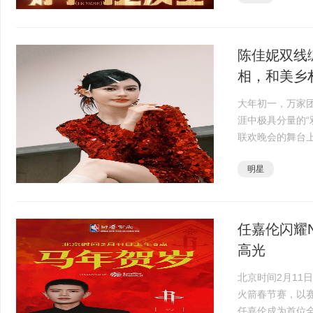
陈佳妮双线
相，和美乡村
大年初一，万家
涯中极具分量的“
联欢晚会的舞台
后，她又马不停
明星
会》中担任压轴嘉宾
任嘉伦闪耀
高光
北京时间2月11
火箭春节赛，以
任嘉伦成为首位