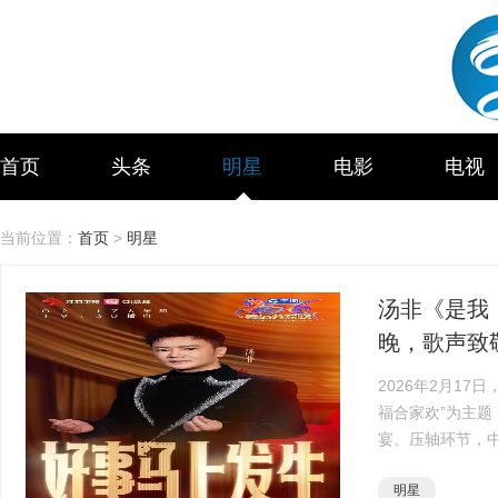
首页
头条
明星
电影
电视
当前位置：
首页
>
明星
汤非《是我
晚，歌声致敬
2026年2月17
福合家欢”为主
宴。压轴环节，
琴家张浩天、四
明星
编排演绎年度金··