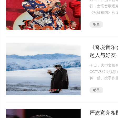
行，女高音歌唱
《祝福祖国》和 
中，《祝福祖国
明星
作；《故乡明月光》
《奇境音乐
起人与好友··
今日，大型文旅音
CCTV3和央视
蒋一侨、携手作曲
开启一场融合自
明星
旅。江一燕作为节目
严屹宽亮相