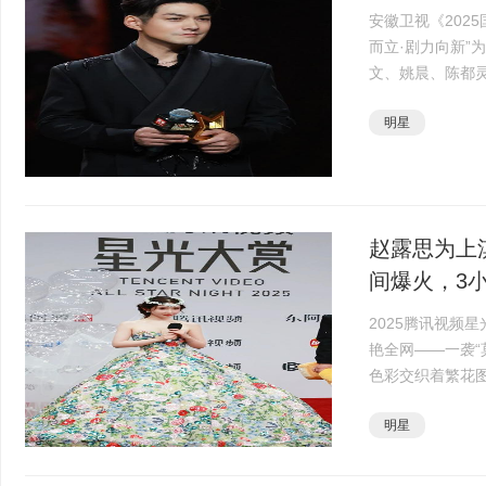
安徽卫视《202
而立·剧力向新”
文、姚晨、陈都
聚一堂，分享创
明星
剧领域备受瞩目··
赵露思为上
间爆火，3小·
2025腾讯视频
艳全网——一袭“
色彩交织着繁花
裙摆轻盈飘逸，
明星
让“上淇红毯造型··