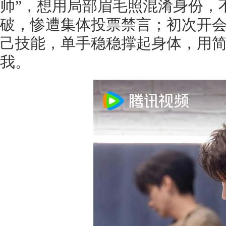
帅”，想用局部眉毛照混淆身份，
破，惨遭集体投票禁言；初次开
己技能，单手稳稳撑起身体，用
我。