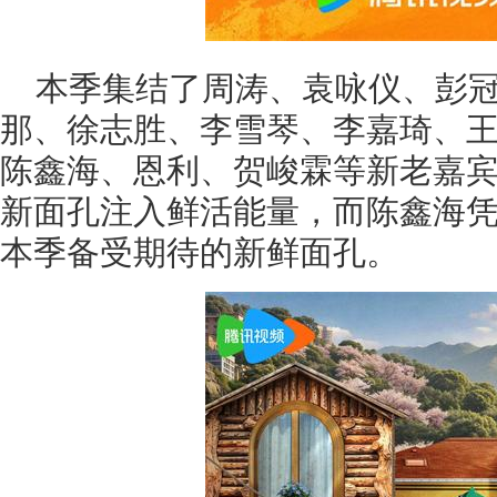
本季集结了周涛、袁咏仪、彭
那、徐志胜、李雪琴、李嘉琦、
陈鑫海、恩利、贺峻霖等新老嘉宾
新面孔注入鲜活能量，而陈鑫海
本季备受期待的新鲜面孔。