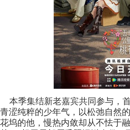
本季集结新老嘉宾共同参与，
青涩纯粹的少年气，以松弛自然
花坞的他，慢热内敛却从不怯于融