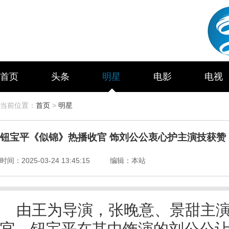
首页
头条
明星
电影
电视
当前位置：
首页
>
明星
钮宝平《似锦》热播收官 饰刘公公衷心护主演技获赞
时间：
2025-03-24 13:45:15
编辑：
本站
由王为导演，张晚意、景甜主
官，钮宝平在其中饰演的刘公公