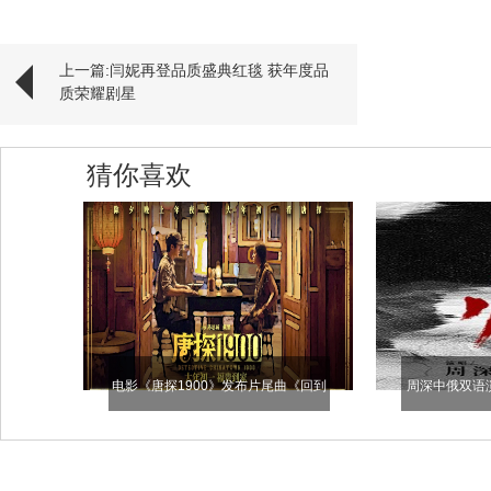
上一篇:闫妮再登品质盛典红毯 获年度品
质荣耀剧星
猜你喜欢
电影《唐探1900》发布片尾曲《回到
周深中俄双语
唐人街》MV 唐探十年回忆杀欢笑感动
题曲《归来》，