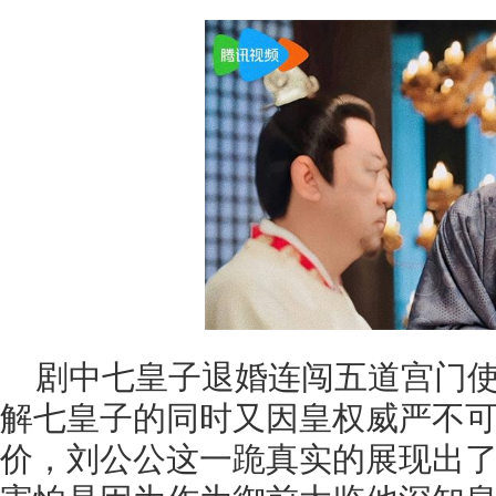
剧中七皇子退婚连闯五道宫门
解七皇子的同时又因皇权威严不
价，刘公公这一跪真实的展现出