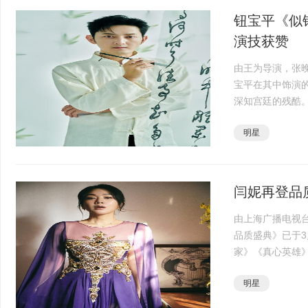
钮宝平《似
演技获赞
由王为导演，张
宝平在其中饰演
深知宫廷的残酷
堂之上的尔虞我
明星
得皇上龙颜大怒，·
闫妮再登品
由上海广播电视台
品质盛典》已于3
家》《真心英雄
据悉，闫妮凭借
明星
星”奖项，这也是她