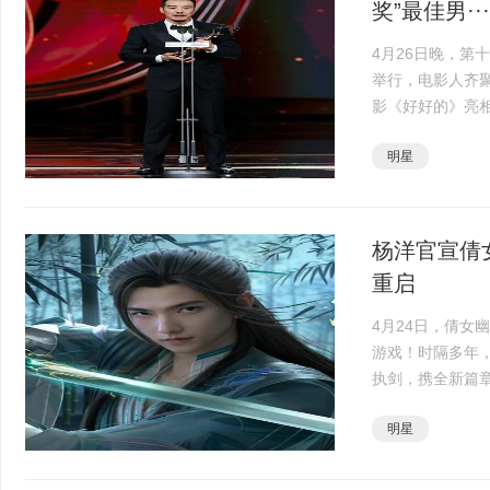
奖”最佳男···
4月26日晚，第
举行，电影人齐
影《好好的》亮
获“天坛奖”最佳
明星
北保姆和一个···
杨洋官宣倩
重启
4月24日，倩女
游戏！时隔多年，
执剑，携全新篇
吧！此次回归，
明星
全新地图！玩···