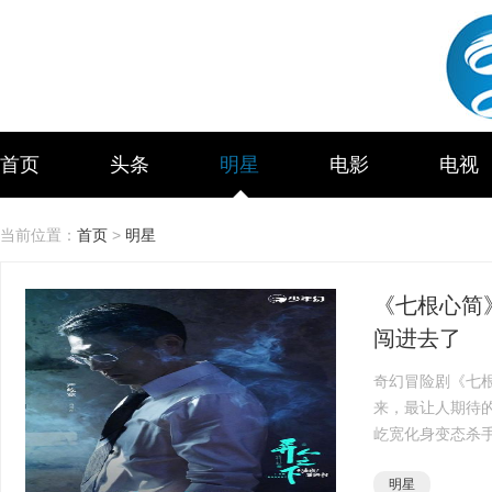
首页
头条
明星
电影
电视
当前位置：
首页
>
明星
《七根心简
闯进去了
奇幻冒险剧《七
来，最让人期待的
屹宽化身变态杀手
名场面，演技之惊
明星
严屹宽以···