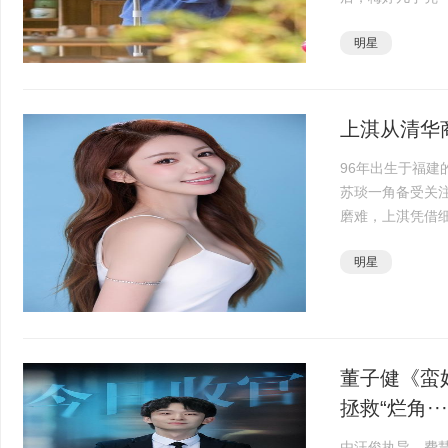
中，梅婷饰演全
明星
次又一次家庭···
上淇从清华
96年出生于福
苏琰一角备受关
磨难，上淇凭借
坚强隐忍诠释得
明星
淇起初是红毯而出·
董子健《蛮
拯救“烂角···
由汪俊执导，费