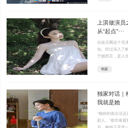
上淇做演员
从“起点”···
在娱乐圈这个充
知。经过深入了
于她而言，是人
从踏入演艺圈起
明星
于福建，外婆曾担·
独家对话｜
我就是她
“梅婷的南京话还
剧人。”都市家
后，梅婷几乎凭