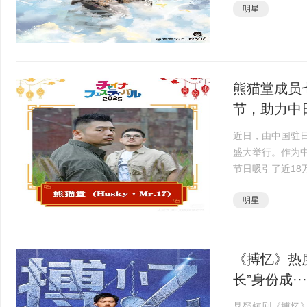
明星
的作品播放量···
熊猫堂成员
节，助力中日
近日，由中国驻日
盛大举行。作为
节日吸引了近1
展示中国文化魅
明星
实的桥梁。值得关·
《搏忆》热度
长”身份成···
悬疑短剧《搏忆》