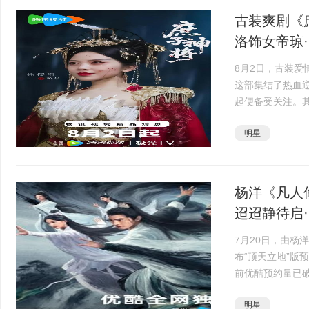
古装爽剧《
洛饰女帝琼··
8月2日，古装
这部集结了热血
起便备受关注。
场即惊艳的表现
明星
《庶子神将》讲述了
杨洋《凡人
迢迢静待启··
7月20日，由杨
布“顶天立地”版
前优酷预约量已破
述了平凡少年韩
明星
里，我们看到了心·