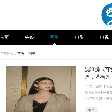
首页
头条
明星
电影
电视
当前位置：
首页
>
明星
沈唯携《可
周，搭档奥··
在第九届浙江国际
演员沈唯以一身
的院线电影《可
注。这部由陈天
明星
实力派演员，更··