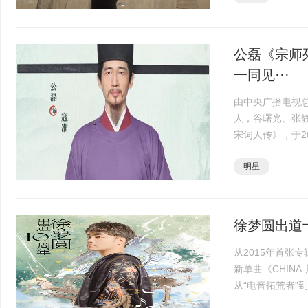
公磊《宗师
一同见···
由中央广播电视
人，谷曙光、张
宋词人传》，于20
央视频App播出
明星
范仲淹、柳永、秦观
徐梦圆出道
从2015年首张专
新单曲《CHIN
从“电音拓荒者”
间，这位被业界誉