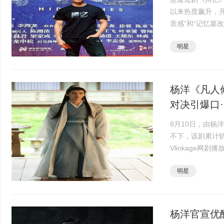
以来热度飙升，
质感”和“记忆篡
迅速成为暑期档
明星
港导演彭···
杨洋《凡人
对决引爆口··
8月10日，由杨
不下，该剧累计
Vlinkage网
次，持续领跑各
明星
角色。本周剧情迎
杨洋官宣优