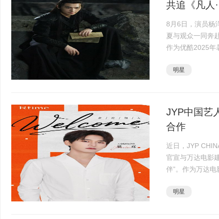
共追《凡人··
8月6日，演员
夏与观众一同奔
作为优酷2025
名玄幻小说，讲
明星
步步踏上修仙之路·
JYP中国
合作
近日，JYP C
官宣与万达电影
伴”。作为万达
演艺领域的大胆
明星
潜力。7月16日，姚