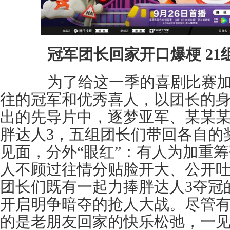
冠军团长回家开口爆梗 2
为了给这一季的喜剧比赛加码
往的冠军和优秀喜人，以团长的
出的先导片中，逐梦亚军、某某
胖达人3，五组团长们带回各自的
见面，分外“眼红”：有人为加重
人不顾过往情分贴脸开大、公开
团长们既有一起力捧胖达人3夺冠
开启明争暗夺的抢人大战。尽管
的是老朋友回家的快乐松弛，一